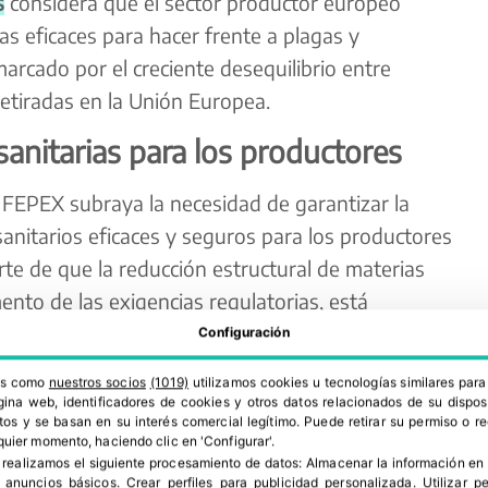
s
considera que el sector productor europeo
s eficaces para hacer frente a plagas y
rcado por el creciente desequilibrio entre
etiradas en la Unión Europea.
anitarias para los productores
, FEPEX subraya la necesidad de garantizar la
sanitarios eficaces y seguros para los productores
te de que la reducción estructural de materias
ento de las exigencias regulatorias, está
sta del sector.
Configuración
ros como
nuestros socios
(1019)
utilizamos cookies u tecnologías similares par
ina web, identificadores de cookies y otros datos relacionados de su dispos
os y se basan en su interés comercial legítimo. Puede retirar su permiso o 
quier momento, haciendo clic en 'Configurar'.
 realizamos el siguiente procesamiento de datos:
Almacenar la información en 
r anuncios básicos
.
Crear perfiles para publicidad personalizada
.
Utilizar p