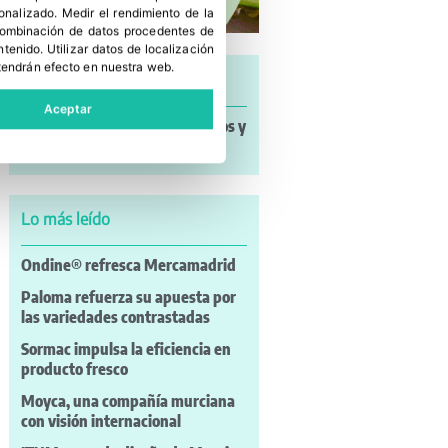
sonalizado
.
Medir el rendimiento de la
 combinación de datos procedentes de
ntenido
.
Utilizar datos de localización
tendrán efecto en nuestra web.
Últimas noticias
Aceptar
Noticias a mi Manera: incendios y
nuevos retos para el campo
Lo más leído
Ondine® refresca Mercamadrid
Paloma refuerza su apuesta por
las variedades contrastadas
Sormac impulsa la eficiencia en
producto fresco
Moyca, una compañía murciana
con visión internacional