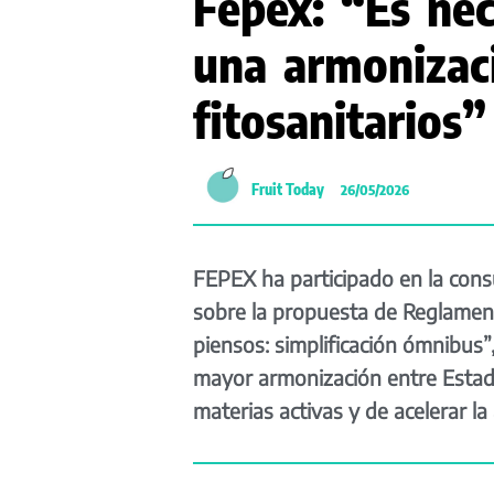
Fepex: “Es nec
una armonizac
fitosanitarios”
Fruit Today
26/05/2026
FEPEX ha participado en la cons
sobre la propuesta de Reglamento
piensos: simplificación ómnibus”
mayor armonización entre Estad
materias activas y de acelerar l