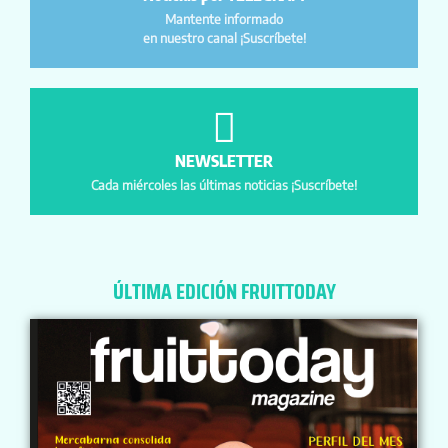
Mantente informado
en nuestro canal ¡Suscríbete!
NEWSLETTER
Cada miércoles las últimas noticias ¡Suscríbete!
ÚLTIMA EDICIÓN FRUITTODAY