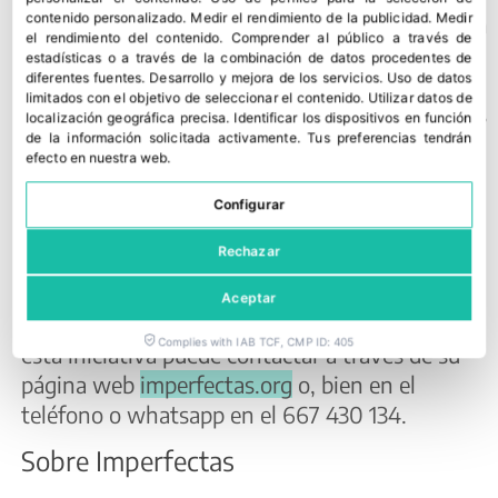
facilita la introducción de nuevos productos con
contenido personalizado
.
Medir el rendimiento de la publicidad
.
Medir
el rendimiento del contenido
.
Comprender al público a través de
un menor esfuerzo comercial y, además, cuenta
estadísticas o a través de la combinación de datos procedentes de
con un respaldo publicitario y de marketing.
diferentes fuentes
.
Desarrollo y mejora de los servicios
.
Uso de datos
limitados con el objetivo de seleccionar el contenido
.
Utilizar datos de
“Estamos trabajando con empresas productoras
localización geográfica precisa
.
Identificar los dispositivos en función
de tropicales, cítricos, uva o fruta de hueso,
de la información solicitada activamente
.
Tus preferencias tendrán
efecto en nuestra web.
entre otros, y en los próximos meses podremos
ver cada vez más producto envasado en la
Configurar
marca Imperfectas®, ganando posicionamiento
Rechazar
y comunicando con total transparencia al
consumidor final que es lo que está
Aceptar
comprando”. Todo el que esté interesado en
Complies with IAB TCF, CMP ID: 405
esta iniciativa puede contactar a través de su
página web
imperfectas.org
o, bien en el
teléfono o whatsapp en el 667 430 134.
Sobre Imperfectas