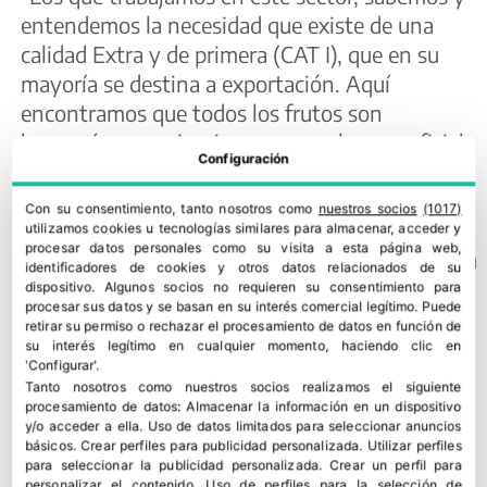
entendemos la necesidad que existe de una
calidad Extra y de primera (CAT I), que en su
mayoría se destina a exportación. Aquí
encontramos que todos los frutos son
homogéneos y sin ninguna mancha superficial
Configuración
tal y como exige la gran distribución, pero si
analizamos el global de la cosecha podemos
Con su consentimiento, tanto nosotros como
nuestros socios
(1017)
observar que existe un buen porcentaje de
utilizamos cookies u tecnologías similares para almacenar, acceder y
procesar datos personales como su visita a esta página web,
productos estándar y de segunda, destinando la
identificadores de cookies y otros datos relacionados de su
mayoría a mercado nacional y HORECA,
dispositivo. Algunos socios no requieren su consentimiento para
procesar sus datos y se basan en su interés comercial legítimo. Puede
envasados normalmente en caja negra, es decir,
retirar su permiso o rechazar el procesamiento de datos en función de
sin marca”.
su interés legítimo en cualquier momento, haciendo clic en
'Configurar'.
Cualquier comercializadora o cooperativa de
Tanto nosotros como nuestros socios realizamos el siguiente
procesamiento de datos:
Almacenar la información en un dispositivo
agricultores puede solicitar el uso de la marca
y/o acceder a ella
.
Uso de datos limitados para seleccionar anuncios
registrada y sus envases necesarios adaptados
básicos
.
Crear perfiles para publicidad personalizada
.
Utilizar perfiles
para seleccionar la publicidad personalizada
.
Crear un perfil para
a sus productos, y es que una marca conocida
personalizar el contenido
.
Uso de perfiles para la selección de