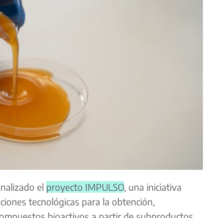
inalizado el
proyecto IMPULSO
, una iniciativa
uciones tecnológicas para la obtención,
 compuestos bioactivos a partir de subproductos