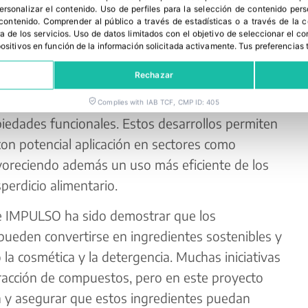
personalizar el contenido
.
Uso de perfiles para la selección de contenido per
 contenido
.
Comprender al público a través de estadísticas o a través de la
a de los servicios
.
Uso de datos limitados con el objetivo de seleccionar el co
spositivos en función de la información solicitada activamente
.
Tus preferencias 
grado avances significativos en la valorización de
Rechazar
ediante el desarrollo y optimización de
ibles capaces de recuperar ingredientes
Complies with IAB TCF, CMP ID: 405
iedades funcionales. Estos desarrollos permiten
con potencial aplicación en sectores como
avoreciendo además un uso más eficiente de los
perdicio alimentario.
de IMPULSO ha sido demostrar que los
ueden convertirse en ingredientes sostenibles y
 la cosmética y la detergencia. Muchas iniciativas
racción de compuestos, pero en este proyecto
á y asegurar que estos ingredientes puedan