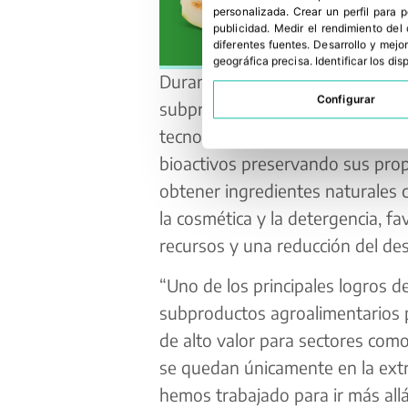
personalizada
.
Crear un perfil para 
publicidad
.
Medir el rendimiento del
diferentes fuentes
.
Desarrollo y mejor
geográfica precisa
.
Identificar los di
Durante el proyecto, ITENE ha lo
Configurar
subproductos agroalimentarios m
tecnologías de extracción sosten
bioactivos preservando sus prop
obtener ingredientes naturales 
la cosmética y la detergencia, f
recursos y una reducción del des
“Uno de los principales logros 
subproductos agroalimentarios p
de alto valor para sectores como
se quedan únicamente en la ext
hemos trabajado para ir más all