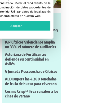
sonalizado
.
Medir el rendimiento de la
 combinación de datos procedentes de
ntenido
.
Utilizar datos de localización
tendrán efecto en nuestra web.
Últimas noticias
Aceptar
Noticias a mi Manera: incendios y
nuevos retos para el campo
IGP Cítricos Valencianos amplía
un 33% el número de auditorías
Asturiana de Fertilizantes
defiende su continuidad en
Avilés
V Jornada Poscosecha de Cítricos
ALDI supera las 4.280 toneladas
de fruta de hueso para el verano
Cosmic Crisp® lleva su sabor a los
cines de verano