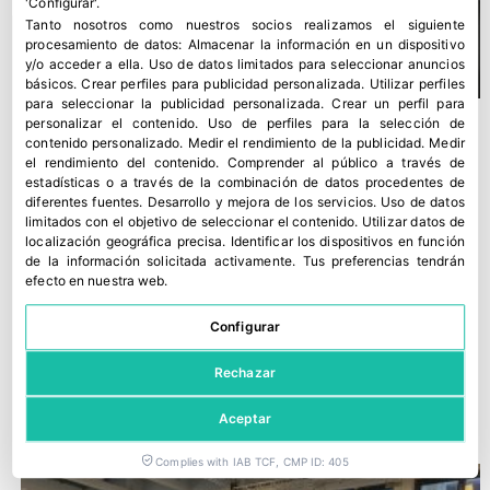
'Configurar'.
Tanto nosotros como nuestros socios realizamos el siguiente
procesamiento de datos:
Almacenar la información en un dispositivo
y/o acceder a ella
.
Uso de datos limitados para seleccionar anuncios
básicos
.
Crear perfiles para publicidad personalizada
.
Utilizar perfiles
para seleccionar la publicidad personalizada
.
Crear un perfil para
personalizar el contenido
.
Uso de perfiles para la selección de
contenido personalizado
.
Medir el rendimiento de la publicidad
.
Medir
el rendimiento del contenido
.
Comprender al público a través de
estadísticas o a través de la combinación de datos procedentes de
diferentes fuentes
.
Desarrollo y mejora de los servicios
.
Uso de datos
limitados con el objetivo de seleccionar el contenido
.
Utilizar datos de
localización geográfica precisa
.
Identificar los dispositivos en función
de la información solicitada activamente
.
Tus preferencias tendrán
efecto en nuestra web.
Configurar
La IA impulsa una nueva generación de control de calidad en
Rechazar
fruta de hueso
8 junio, 2026
Aceptar
Complies with IAB TCF, CMP ID: 405