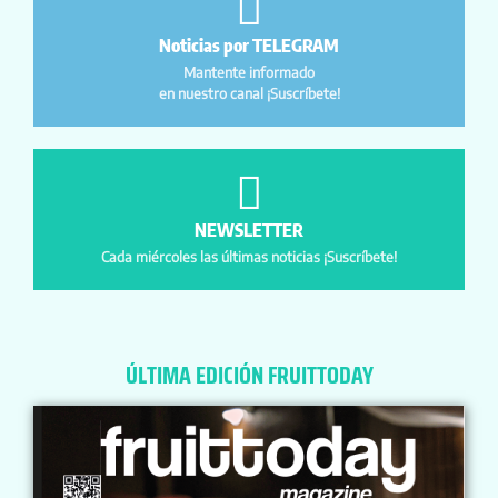
Noticias por TELEGRAM
Mantente informado
en nuestro canal ¡Suscríbete!
NEWSLETTER
Cada miércoles las últimas noticias ¡Suscríbete!
ÚLTIMA EDICIÓN FRUITTODAY