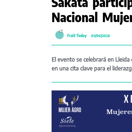
Sakata partici
Nacional Muj
Fruit Today
03/06/2026
El evento se celebrará en Lleida
en una cita clave para el lidera