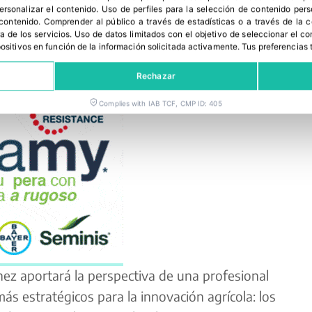
transformación, y con una fuerte presenta de
personalizar el contenido
.
Uso de perfiles para la selección de contenido per
ia el liderazgo agroalimentario.
 contenido
.
Comprender al público a través de estadísticas o a través de la
a de los servicios
.
Uso de datos limitados con el objetivo de seleccionar el co
spositivos en función de la información solicitada activamente
.
Tus preferencias 
lista en cultivos protegidos
Rechazar
Complies with IAB TCF, CMP ID: 405
hez aportará la perspectiva de una profesional
ás estratégicos para la innovación agrícola: los