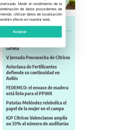
sonalizado
.
Medir el rendimiento de la
 combinación de datos procedentes de
ntenido
.
Utilizar datos de localización
tendrán efecto en nuestra web.
Últimas noticias
Aceptar
David Casadellà, nuevo
presidente de la IGP Poma de
Girona
V Jornada Poscosecha de Cítricos
Asturiana de Fertilizantes
defiende su continuidad en
Avilés
FEDEMCO: el envase de madera
está listo para el PPWR
Patatas Meléndez reivindica el
papel de la mujer en el campo
IGP Cítricos Valencianos amplía
un 33% el número de auditorías