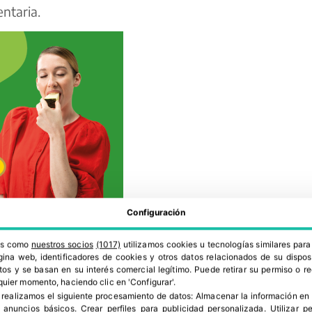
ntaria.
Configuración
además presencia en el programa técnico. Desirée
ros como
nuestros socios
(1017)
utilizamos cookies u tecnologías similares par
de Ensayos de Cultivos Protegidos, participará
ina web, identificadores de cookies y otros datos relacionados de su dispos
os y se basan en su interés comercial legítimo. Puede retirar su permiso o 
el poder: talento y experiencia agroprofesional”
,
quier momento, haciendo clic en 'Configurar'.
experiencia, la trayectoria y el liderazgo
 realizamos el siguiente procesamiento de datos:
Almacenar la información en 
r anuncios básicos
.
Crear perfiles para publicidad personalizada
.
Utilizar p