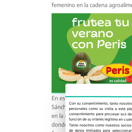
femenino en la cadena agroalime
En esta edición, Sakata tendrá 
Con su consentimiento, tanto nosot
Sánchez Cerezuela, Responsable 
personales como su visita a esta pág
consentimiento para procesar sus dat
en la mesa de debate “
La edad d
función de su interés legítimo en cual
donde se abordará el papel de la 
Tanto nosotros como nuestros socios
de datos limitados para selecciona