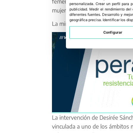
femenino en un sector en plena 
personalizada
.
Crear un perfil para 
mujeres jóvenes que avanzan hac
publicidad
.
Medir el rendimiento del
diferentes fuentes
.
Desarrollo y mejor
geográfica precisa
.
Identificar los di
La mirada técnica de una especia
Configurar
La intervención de Desirée Sánc
vinculada a uno de los ámbitos m