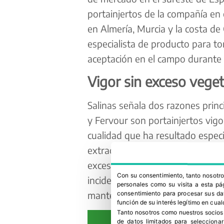
portainjertos de la compañía en
en Almería, Murcia y la costa de 
especialista de producto para t
aceptación en el campo durante 
Vigor sin exceso veget
Salinas señala dos razones princ
y Fervour son portainjertos vig
cualidad que ha resultado espec
extraordinariamente lluvioso, el
exceso de vegetación genera pér
Con su consentimiento, tanto nosot
incidencia de enfermedades, ries
personales como su visita a esta pág
mantener un volumen foliar equi
consentimiento para procesar sus dat
función de su interés legítimo en cual
Tanto nosotros como nuestros socios
de datos limitados para selecciona