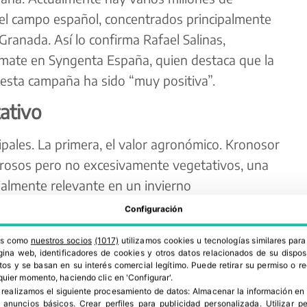
 el campo español, concentrados principalmente
Granada. Así lo confirma Rafael Salinas,
omate en Syngenta España, quien destaca que la
esta campaña ha sido “muy positiva”.
ativo
ipales. La primera, el valor agronómico. Kronosor
orosos pero no excesivamente vegetativos, una
ialmente relevante en un invierno
 más húmedo de los últimos 15 años en la zona. El
Configuración
dida de luz, problemas de coloración y mayor
ros como
nuestros socios
(1017)
utilizamos cookies u tecnologías similares par
gos que estos portainjertos minimizan al
ina web, identificadores de cookies y otros datos relacionados de su dispos
librado con actividad fotosintética adecuada.
os y se basan en su interés comercial legítimo. Puede retirar su permiso o 
quier momento, haciendo clic en 'Configurar'.
 realizamos el siguiente procesamiento de datos:
Almacenar la información en 
r anuncios básicos
.
Crear perfiles para publicidad personalizada
.
Utilizar p