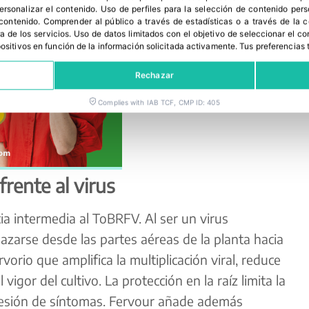
personalizar el contenido
.
Uso de perfiles para la selección de contenido per
 contenido
.
Comprender al público a través de estadísticas o a través de la
a de los servicios
.
Uso de datos limitados con el objetivo de seleccionar el co
spositivos en función de la información solicitada activamente
.
Tus preferencias 
Rechazar
Complies with IAB TCF, CMP ID: 405
frente al virus
ia intermedia al ToBRFV. Al ser un virus
azarse desde las partes aéreas de la planta hacia
rvorio que amplifica la multiplicación viral, reduce
vigor del cultivo. La protección en la raíz limita la
xpresión de síntomas. Fervour añade además