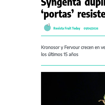
Syngenta dupli
‘portas’ resis
Revista Fruit Today
01/06/2026
Kronosor y Fervour crecen en ven
los últimos 15 años