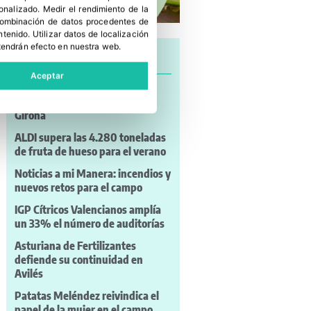
sonalizado
.
Medir el rendimiento de la
 combinación de datos procedentes de
ntenido
.
Utilizar datos de localización
tendrán efecto en nuestra web.
Últimas noticias
Aceptar
David Casadellà, nuevo
presidente de la IGP Poma de
Girona
ALDI supera las 4.280 toneladas
de fruta de hueso para el verano
Noticias a mi Manera: incendios y
nuevos retos para el campo
IGP Cítricos Valencianos amplía
un 33% el número de auditorías
Asturiana de Fertilizantes
defiende su continuidad en
Avilés
Patatas Meléndez reivindica el
papel de la mujer en el campo