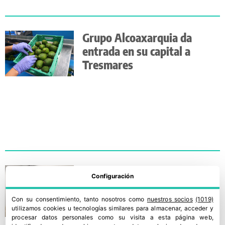
Grupo Alcoaxarquia da
entrada en su capital a
Tresmares
Tresmares Capital entra en
Configuración
Alcoaxarquía con una
participación minoritaria
Con su consentimiento, tanto nosotros como
nuestros socios
(1019)
utilizamos cookies u tecnologías similares para almacenar, acceder y
procesar datos personales como su visita a esta página web,