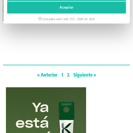
Mayora para potenciar su
Aceptar
I+D+i
Complies with IAB TCF, CMP ID: 405
« Anterior
1
2
Siguiente »