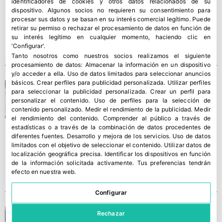
identificadores de cookies y otros datos relacionados de su
dispositivo. Algunos socios no requieren su consentimiento para
procesar sus datos y se basan en su interés comercial legítimo. Puede
retirar su permiso o rechazar el procesamiento de datos en función de
su interés legítimo en cualquier momento, haciendo clic en
'Configurar'.
Tanto nosotros como nuestros socios realizamos el siguiente
procesamiento de datos:
Almacenar la información en un dispositivo
y/o acceder a ella
.
Uso de datos limitados para seleccionar anuncios
básicos
.
Crear perfiles para publicidad personalizada
.
Utilizar perfiles
Alcoaxarquía se expande
para seleccionar la publicidad personalizada
.
Crear un perfil para
personalizar el contenido
.
Uso de perfiles para la selección de
contenido personalizado
.
Medir el rendimiento de la publicidad
.
Medir
el rendimiento del contenido
.
Comprender al público a través de
estadísticas o a través de la combinación de datos procedentes de
diferentes fuentes
.
Desarrollo y mejora de los servicios
.
Uso de datos
limitados con el objetivo de seleccionar el contenido
.
Utilizar datos de
localización geográfica precisa
.
Identificar los dispositivos en función
de la información solicitada activamente
.
Tus preferencias tendrán
efecto en nuestra web.
Configurar
Alcoaxarquía se alía con La
Rechazar