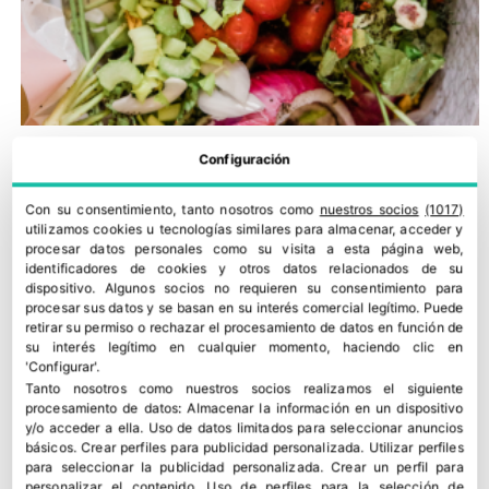
Configuración
Con su consentimiento, tanto nosotros como
nuestros socios
(1017)
utilizamos cookies u tecnologías similares para almacenar, acceder y
procesar datos personales como su visita a esta página web,
identificadores de cookies y otros datos relacionados de su
dispositivo. Algunos socios no requieren su consentimiento para
procesar sus datos y se basan en su interés comercial legítimo. Puede
retirar su permiso o rechazar el procesamiento de datos en función de
su interés legítimo en cualquier momento, haciendo clic en
'Configurar'.
Sevilla acoge una jornada de AECOC sobre desperdicio
Tanto nosotros como nuestros socios realizamos el siguiente
procesamiento de datos:
Almacenar la información en un dispositivo
alimentario
y/o acceder a ella
.
Uso de datos limitados para seleccionar anuncios
11 junio, 2026
básicos
.
Crear perfiles para publicidad personalizada
.
Utilizar perfiles
para seleccionar la publicidad personalizada
.
Crear un perfil para
personalizar el contenido
.
Uso de perfiles para la selección de