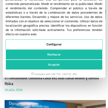
contenido personalizado
.
Medir el rendimiento de la publicidad
.
Medir
el rendimiento del contenido
.
Comprender al público a través de
estadísticas o a través de la combinación de datos procedentes de
diferentes fuentes
.
Desarrollo y mejora de los servicios
.
Uso de datos
limitados con el objetivo de seleccionar el contenido
.
Utilizar datos de
localización geográfica precisa
.
Identificar los dispositivos en función
de la información solicitada activamente
.
Tus preferencias tendrán
efecto en nuestra web.
Configurar
Rechazar
Aceptar
Complies with IAB TCF, CMP ID: 405
El consumidor combina cada vez más canal online y tienda
física
28 julio, 2026