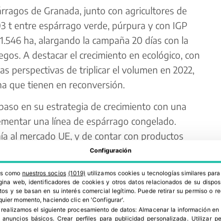
ragos de Granada, junto con agricultores de
03 t entre espárrago verde, púrpura y con IGP
1.546 ha, alargando la campaña 20 días con la
os. A destacar el crecimiento en ecológico, con
s perspectivas de triplicar el volumen en 2022,
ha que tienen en reconversión.
aso en su estrategia de crecimiento con una
plementar una línea de espárrago congelado.
nía al mercado UE, y de contar con productos
, a diferencia de otros orígenes.
Configuración
el IFS Spring, que certifica el ahorro en consumo
ros como
nuestros socios
(1019)
utilizamos cookies u tecnologías similares par
ina web, identificadores de cookies y otros datos relacionados de su dispos
n clave sostenible son la instalación de un equipo
os y se basan en su interés comercial legítimo. Puede retirar su permiso o 
quier momento, haciendo clic en 'Configurar'.
y la apuesta por envases compostables para
 realizamos el siguiente procesamiento de datos:
Almacenar la información en 
 50 t de plástico/año.
r anuncios básicos
.
Crear perfiles para publicidad personalizada
.
Utilizar p