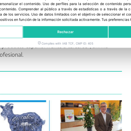
personalizar el contenido
.
Uso de perfiles para la selección de contenido per
 contenido
.
Comprender al público a través de estadísticas o a través de la
al ‘Espárrago Verde de España’ dará los primeros
a de los servicios
.
Uso de datos limitados con el objetivo de seleccionar el co
on Administraciones, organizaciones y agentes
spositivos en función de la información solicitada activamente
.
Tus preferencias 
omo el de EE.UU. “Vamos a apoyar el consumo de
Rechazar
mercados, en un contexto en el que la gran
Complies with IAB TCF, CMP ID: 405
 producto español frente a terceros”, afirma
ofesional.