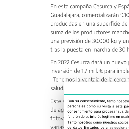
En esta campaña Cesurca y Espár
Guadalajara, comercializarán 9.1
producidas en una superficie de 
suma de los productores mancheg
una previsión de 30.000 kg y una
tras la puesta en marcha de 30 
En 2022 Cesurca dará un nuevo p
inversión de 1,7 mill. € para im
“Tenemos la ventaja de la cerca
saludables, sin metales pesados”
Este año, Cesurca ha conseguido 
Con su consentimiento, tanto nosot
personales como su visita a esta pág
de agua. Otras de sus acciones e
consentimiento para procesar sus dat
función de su interés legítimo en cual
fotovoltaico para autoconsumo 
Tanto nosotros como nuestros socios
varias cadenas, con un ahorro de
de datos limitados para selecciona