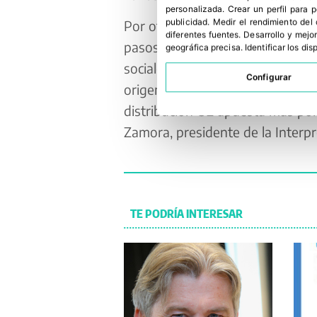
personalizada
.
Crear un perfil para 
publicidad
.
Medir el rendimiento del
Por otro lado, la Interprofesion
diferentes fuentes
.
Desarrollo y mejor
pasos con la toma de contacto c
geográfica precisa
.
Identificar los di
sociales para abrir mercados c
Configurar
origen España y a abrir nuevos 
distribución UE apuesta más por
Zamora, presidente de la Interpr
TE PODRÍA INTERESAR