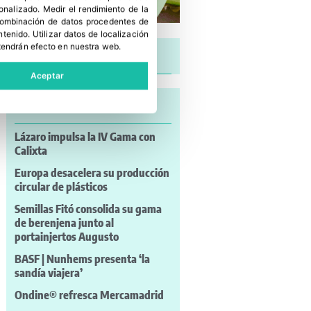
sonalizado
.
Medir el rendimiento de la
 combinación de datos procedentes de
ntenido
.
Utilizar datos de localización
tendrán efecto en nuestra web.
Últimas noticias
Aceptar
Lo más leído
Lázaro impulsa la IV Gama con
Calixta
Europa desacelera su producción
circular de plásticos
Semillas Fitó consolida su gama
de berenjena junto al
portainjertos Augusto
BASF | Nunhems presenta ‘la
sandía viajera’
Ondine® refresca Mercamadrid