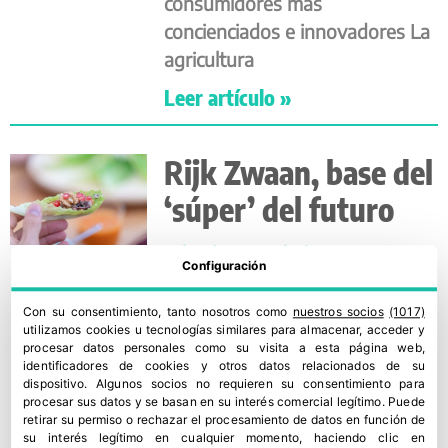
consumidores más
concienciados e innovadores La
agricultura
Leer artículo »
Rijk Zwaan, base del
‘súper’ del futuro
Fruit Today
29 septiembre, 2021
Configuración
Su eslogan “Sharing a healthy
future” muestra su compromiso
Con su consentimiento, tanto nosotros como
nuestros socios
(1017)
utilizamos cookies u tecnologías similares para almacenar, acceder y
con la salud y la sostenibilidad,
procesar datos personales como su visita a esta página web,
dos de las principales
identificadores de cookies y otros datos relacionados de su
dispositivo. Algunos socios no requieren su consentimiento para
preocupaciones del consumidor
procesar sus datos y se basan en su interés comercial legítimo. Puede
retirar su permiso o rechazar el procesamiento de datos en función de
Leer artículo »
su interés legítimo en cualquier momento, haciendo clic en