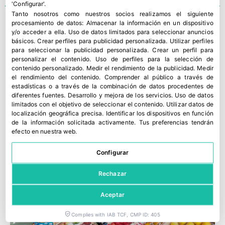
'Configurar'.
« ANTERIOR
1
2
3
4
5
SIGUIENTE »
Tanto nosotros como nuestros socios realizamos el siguiente
procesamiento de datos:
Almacenar la información en un dispositivo
y/o acceder a ella
.
Uso de datos limitados para seleccionar anuncios
últimas Ediciones
básicos
.
Crear perfiles para publicidad personalizada
.
Utilizar perfiles
para seleccionar la publicidad personalizada
.
Crear un perfil para
personalizar el contenido
.
Uso de perfiles para la selección de
contenido personalizado
.
Medir el rendimiento de la publicidad
.
Medir
el rendimiento del contenido
.
Comprender al público a través de
estadísticas o a través de la combinación de datos procedentes de
diferentes fuentes
.
Desarrollo y mejora de los servicios
.
Uso de datos
limitados con el objetivo de seleccionar el contenido
.
Utilizar datos de
localización geográfica precisa
.
Identificar los dispositivos en función
de la información solicitada activamente
.
Tus preferencias tendrán
efecto en nuestra web.
Configurar
Rechazar
Aceptar
Complies with IAB TCF, CMP ID: 405