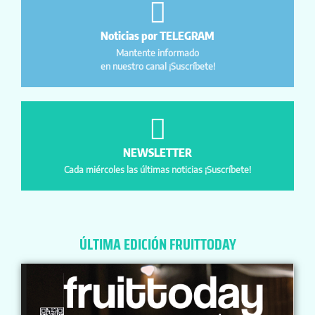
Noticias por TELEGRAM
Mantente informado
en nuestro canal ¡Suscríbete!
NEWSLETTER
Cada miércoles las últimas noticias ¡Suscríbete!
ÚLTIMA EDICIÓN FRUITTODAY