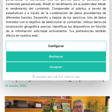
contenido personalizado
.
Medir el rendimiento de la publicidad
.
Medir
el rendimiento del contenido
.
Comprender al público a través de
estadísticas o a través de la combinación de datos procedentes de
diferentes fuentes
.
Desarrollo y mejora de los servicios
.
Uso de datos
limitados con el objetivo de seleccionar el contenido
.
Utilizar datos de
localización geográfica precisa
.
Identificar los dispositivos en función
de la información solicitada activamente
.
Tus preferencias tendrán
efecto en nuestra web.
Configurar
Rechazar
Aceptar
Complies with IAB TCF, CMP ID: 405
A Europa le urge hablar sobre comida (y a España también)
28 marzo, 2022