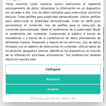
Tanto nosotros como nuestros socios realizamos el siguiente
procesamiento de datos:
Almacenar la información en un dispositivo
¿Por qué no exportamos fuera de Europa?
y/o acceder a ella
.
Uso de datos limitados para seleccionar anuncios
básicos
.
Crear perfiles para publicidad personalizada
.
Utilizar perfiles
28 marzo, 2022
para seleccionar la publicidad personalizada
.
Crear un perfil para
personalizar el contenido
.
Uso de perfiles para la selección de
contenido personalizado
.
Medir el rendimiento de la publicidad
.
Medir
el rendimiento del contenido
.
Comprender al público a través de
estadísticas o a través de la combinación de datos procedentes de
diferentes fuentes
.
Desarrollo y mejora de los servicios
.
Uso de datos
limitados con el objetivo de seleccionar el contenido
.
Utilizar datos de
localización geográfica precisa
.
Identificar los dispositivos en función
de la información solicitada activamente
.
Tus preferencias tendrán
efecto en nuestra web.
Configurar
Rechazar
Aceptar
Complies with IAB TCF, CMP ID: 405