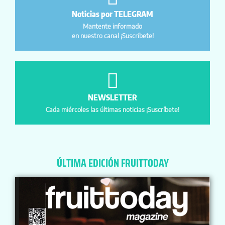
Noticias por TELEGRAM
Mantente informado
en nuestro canal ¡Suscríbete!
NEWSLETTER
Cada miércoles las últimas noticias ¡Suscríbete!
ÚLTIMA EDICIÓN FRUITTODAY