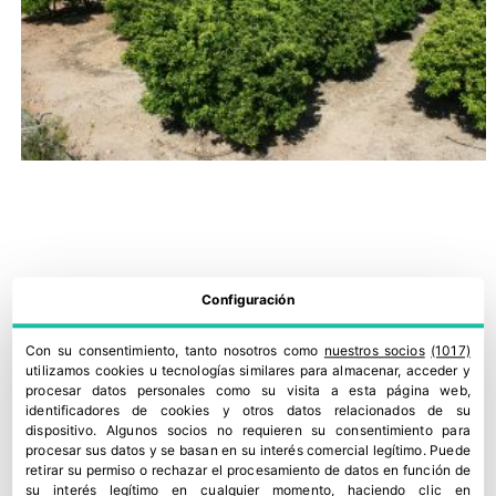
Configuración
Con su consentimiento, tanto nosotros como
nuestros socios
(1017)
utilizamos cookies u tecnologías similares para almacenar, acceder y
procesar datos personales como su visita a esta página web,
identificadores de cookies y otros datos relacionados de su
La ola de calor preocupa al sector agrario por la caída de
dispositivo. Algunos socios no requieren su consentimiento para
procesar sus datos y se basan en su interés comercial legítimo. Puede
frutos, las plagas y los sobrecostes
retirar su permiso o rechazar el procesamiento de datos en función de
7 julio, 2026
su interés legítimo en cualquier momento, haciendo clic en