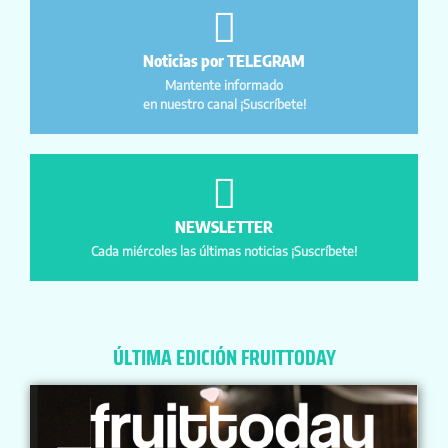
Noticias por TELEGRAM
Mantente informado
en nuestro canal ¡Suscríbete!
NEWSLETTER
Cada miércoles las últimas noticias ¡Suscríbete!
ÚLTIMA EDICIÓN FRUITTODAY