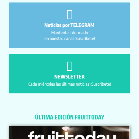
Noticias por TELEGRAM
Mantente informado
en nuestro canal ¡Suscríbete!
NEWSLETTER
Cada miércoles las últimas noticias ¡Suscríbete!
ÚLTIMA EDICIÓN FRUITTODAY