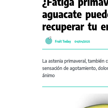
¿Fatiga prima
aguacate pued
recuperar tu e
Fruit Today
04/04/2025
La astenia primaveral, también 
sensación de agotamiento, dolor
ánimo