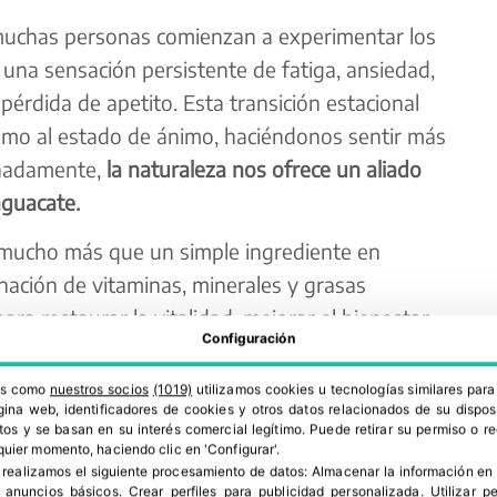
 muchas personas comienzan a experimentar los
: una sensación persistente de fatiga, ansiedad,
pérdida de apetito. Esta transición estacional
omo al estado de ánimo, haciéndonos sentir más
unadamente,
la naturaleza nos ofrece un aliado
aguacate.
 mucho más que un simple ingrediente en
ación de vitaminas, minerales y grasas
para restaurar la vitalidad, mejorar el bienestar
Configuración
stra energía durante la primavera.
ros como
nuestros socios
(1019)
utilizamos cookies u tecnologías similares par
ina web, identificadores de cookies y otros datos relacionados de su dispos
os y se basan en su interés comercial legítimo. Puede retirar su permiso o 
quier momento, haciendo clic en 'Configurar'.
 realizamos el siguiente procesamiento de datos:
Almacenar la información en 
r anuncios básicos
.
Crear perfiles para publicidad personalizada
.
Utilizar p