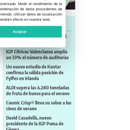
sonalizado
.
Medir el rendimiento de la
 combinación de datos procedentes de
ntenido
.
Utilizar datos de localización
tendrán efecto en nuestra web.
Últimas noticias
Aceptar
Patatas Meléndez reivindica el
papel de la mujer en el campo
IGP Cítricos Valencianos amplía
un 33% el número de auditorías
Un nuevo estudio de Kantar
confirma la sólida posición de
Fyffes en Irlanda
ALDI supera las 4.280 toneladas
de fruta de hueso para el verano
Cosmic Crisp® lleva su sabor a los
cines de verano
David Casadellà, nuevo
presidente de la IGP Poma de
Girona