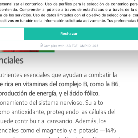
personalizar el contenido
.
Uso de perfiles para la selección de contenido per
 contenido
.
Comprender al público a través de estadísticas o a través de la
a de los servicios
.
Uso de datos limitados con el objetivo de seleccionar el co
spositivos en función de la información solicitada activamente
.
Tus preferencias 
Rechazar
Complies with IAB TCF, CMP ID: 405
nciales
utrientes esenciales que ayudan a combatir la
 rica en vitaminas del complejo B, como la B6
,
producción de energía, y el ácido fólico
,
namiento del sistema nervioso. Su alto
mo antioxidante, protegiendo las células del
puede contribuir al cansancio. Además, los
enciales como el magnesio y el potasio —14%