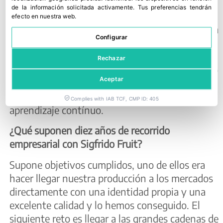
ingeniero agrícola.
de la información solicitada activamente
.
Tus preferencias tendrán
efecto en nuestra web.
Quizá Magisterio no te da las herramientas para
Configurar
montar una empresa, pero sí te aporta mucha
cultura general, necesaria para intentar
Rechazar
entender la vida. A mi el Magisterio me ha dado
Aceptar
herramientas par el trato diario con las
personas, también con mis hijos, la vida es un
Complies with IAB TCF, CMP ID: 405
aprendizaje contínuo.
¿Qué suponen diez años de recorrido
empresarial con Sigfrido Fruit?
Supone objetivos cumplidos, uno de ellos era
hacer llegar nuestra producción a los mercados
directamente con una identidad propia y una
excelente calidad y lo hemos conseguido. El
siguiente reto es llegar a las grandes cadenas de