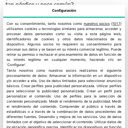
tan nórdico y poco común?
Configuración
Soy la segunda generación de Sigfridos. Se lo
debo a mi abuelo que leyendo ‘Genoveva de
Con su consentimiento, tanto nosotros como
nuestros socios
(1017)
utilizamos cookies u tecnologías similares para almacenar, acceder y
Bravante’ se encaprichó del nombre y se lo
procesar datos personales como su visita a esta página web,
puso a mi padre y mi padre a mí.
identificadores de cookies y otros datos relacionados de su
dispositivo. Algunos socios no requieren su consentimiento para
procesar sus datos y se basan en su interés comercial legítimo. Puede
¿Y usted ha seguido la tradición?
retirar su permiso o rechazar el procesamiento de datos en función de
su interés legítimo en cualquier momento, haciendo clic en
Sí, me parece un nombre cuanto menos
'Configurar'.
original. Mi hijo mayor también se llama
Tanto nosotros como nuestros socios realizamos el siguiente
procesamiento de datos:
Almacenar la información en un dispositivo
Sigfrido. Y ahora Sigfrido es una conocida
y/o acceder a ella
.
Uso de datos limitados para seleccionar anuncios
marca de aguacates. Ja, ja, ja…
básicos
.
Crear perfiles para publicidad personalizada
.
Utilizar perfiles
para seleccionar la publicidad personalizada
.
Crear un perfil para
personalizar el contenido
.
Uso de perfiles para la selección de
Pues tiene razón, originalidad y color no le
contenido personalizado
.
Medir el rendimiento de la publicidad
.
Medir
falta.
el rendimiento del contenido
.
Comprender al público a través de
estadísticas o a través de la combinación de datos procedentes de
Y un Magister, monta una empresa, con todo lo
diferentes fuentes
.
Desarrollo y mejora de los servicios
.
Uso de datos
limitados con el objetivo de seleccionar el contenido
.
Utilizar datos de
que conlleva. No le hubiera rentado más ser
localización geográfica precisa
.
Identificar los dispositivos en función