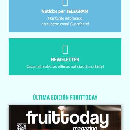
Noticias por TELEGRAM
Mantente informado
en nuestro canal ¡Suscríbete!
NEWSLETTER
Cada miércoles las últimas noticias ¡Suscríbete!
ÚLTIMA EDICIÓN FRUITTODAY