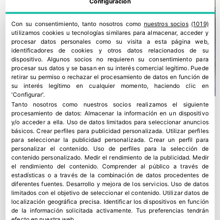
Configuración
Con su consentimiento, tanto nosotros como
nuestros socios
(1019)
utilizamos cookies u tecnologías similares para almacenar, acceder y
procesar datos personales como su visita a esta página web,
identificadores de cookies y otros datos relacionados de su
dispositivo. Algunos socios no requieren su consentimiento para
procesar sus datos y se basan en su interés comercial legítimo. Puede
retirar su permiso o rechazar el procesamiento de datos en función de
su interés legítimo en cualquier momento, haciendo clic en
'Configurar'.
Tanto nosotros como nuestros socios realizamos el siguiente
procesamiento de datos:
Almacenar la información en un dispositivo
y/o acceder a ella
.
Uso de datos limitados para seleccionar anuncios
básicos
.
Crear perfiles para publicidad personalizada
.
Utilizar perfiles
para seleccionar la publicidad personalizada
.
Crear un perfil para
personalizar el contenido
.
Uso de perfiles para la selección de
contenido personalizado
.
Medir el rendimiento de la publicidad
.
Medir
el rendimiento del contenido
.
Comprender al público a través de
estadísticas o a través de la combinación de datos procedentes de
diferentes fuentes
.
Desarrollo y mejora de los servicios
.
Uso de datos
limitados con el objetivo de seleccionar el contenido
.
Utilizar datos de
localización geográfica precisa
.
Identificar los dispositivos en función
de la información solicitada activamente
.
Tus preferencias tendrán
El sector europeo de manzana y pera rechaza el enfoque del
efecto en nuestra web.