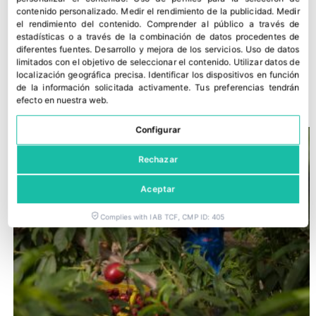
contenido personalizado
.
Medir el rendimiento de la publicidad
.
Medir
el rendimiento del contenido
.
Comprender al público a través de
estadísticas o a través de la combinación de datos procedentes de
diferentes fuentes
.
Desarrollo y mejora de los servicios
.
Uso de datos
Nuevas variedades tradicionales de melón con resistencia a
limitados con el objetivo de seleccionar el contenido
.
Utilizar datos de
localización geográfica precisa
.
Identificar los dispositivos en función
virus y hongos
de la información solicitada activamente
.
Tus preferencias tendrán
28 julio, 2026
efecto en nuestra web.
Configurar
Rechazar
Aceptar
Complies with IAB TCF, CMP ID: 405