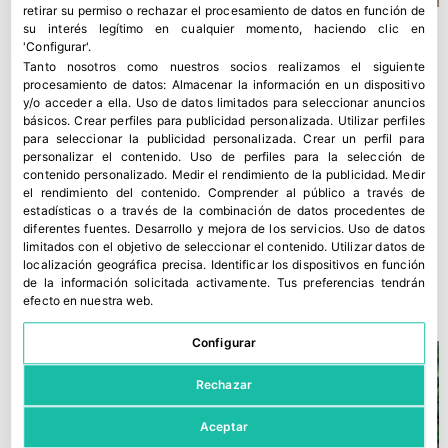
retirar su permiso o rechazar el procesamiento de datos en función de
su interés legítimo en cualquier momento, haciendo clic en
'Configurar'.
Tanto nosotros como nuestros socios realizamos el siguiente
procesamiento de datos:
Almacenar la información en un dispositivo
y/o acceder a ella
.
Uso de datos limitados para seleccionar anuncios
básicos
.
Crear perfiles para publicidad personalizada
.
Utilizar perfiles
para seleccionar la publicidad personalizada
.
Crear un perfil para
personalizar el contenido
.
Uso de perfiles para la selección de
contenido personalizado
.
Medir el rendimiento de la publicidad
.
Medir
el rendimiento del contenido
.
Comprender al público a través de
estadísticas o a través de la combinación de datos procedentes de
diferentes fuentes
.
Desarrollo y mejora de los servicios
.
Uso de datos
Bayer estrena sus novedades de sandía y melón ‘Ready to
limitados con el objetivo de seleccionar el contenido
.
Utilizar datos de
localización geográfica precisa
.
Identificar los dispositivos en función
Enjoy’
de la información solicitada activamente
.
Tus preferencias tendrán
30 junio, 2026
efecto en nuestra web.
Configurar
Rechazar
Aceptar