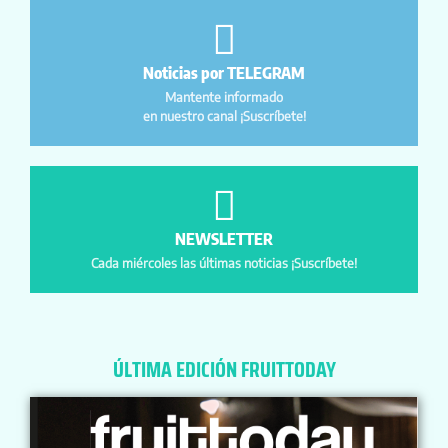
Noticias por TELEGRAM
Mantente informado
en nuestro canal ¡Suscríbete!
NEWSLETTER
Cada miércoles las últimas noticias ¡Suscríbete!
ÚLTIMA EDICIÓN FRUITTODAY