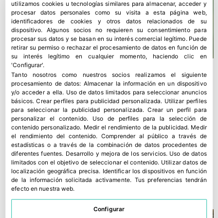
utilizamos cookies u tecnologías similares para almacenar, acceder y
procesar datos personales como su visita a esta página web,
identificadores de cookies y otros datos relacionados de su
dispositivo. Algunos socios no requieren su consentimiento para
procesar sus datos y se basan en su interés comercial legítimo. Puede
retirar su permiso o rechazar el procesamiento de datos en función de
su interés legítimo en cualquier momento, haciendo clic en
'Configurar'.
Tanto nosotros como nuestros socios realizamos el siguiente
procesamiento de datos:
Almacenar la información en un dispositivo
y/o acceder a ella
.
Uso de datos limitados para seleccionar anuncios
básicos
.
Crear perfiles para publicidad personalizada
.
Utilizar perfiles
para seleccionar la publicidad personalizada
.
Crear un perfil para
personalizar el contenido
.
Uso de perfiles para la selección de
contenido personalizado
.
Medir el rendimiento de la publicidad
.
Medir
el rendimiento del contenido
.
Comprender al público a través de
estadísticas o a través de la combinación de datos procedentes de
diferentes fuentes
.
Desarrollo y mejora de los servicios
.
Uso de datos
limitados con el objetivo de seleccionar el contenido
.
Utilizar datos de
localización geográfica precisa
.
Identificar los dispositivos en función
¿Por qué no exportamos fuera de Europa?
de la información solicitada activamente
.
Tus preferencias tendrán
28 marzo, 2022
efecto en nuestra web.
Configurar