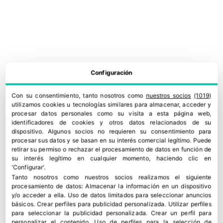
Configuración
Jean Michel Beranger, reforzar la fe
Con su consentimiento, tanto nosotros como
nuestros socios
(1019)
28 marzo, 2022
utilizamos cookies u tecnologías similares para almacenar, acceder y
procesar datos personales como su visita a esta página web,
identificadores de cookies y otros datos relacionados de su
dispositivo. Algunos socios no requieren su consentimiento para
procesar sus datos y se basan en su interés comercial legítimo. Puede
retirar su permiso o rechazar el procesamiento de datos en función de
su interés legítimo en cualquier momento, haciendo clic en
'Configurar'.
Tanto nosotros como nuestros socios realizamos el siguiente
procesamiento de datos:
Almacenar la información en un dispositivo
y/o acceder a ella
.
Uso de datos limitados para seleccionar anuncios
básicos
.
Crear perfiles para publicidad personalizada
.
Utilizar perfiles
para seleccionar la publicidad personalizada
.
Crear un perfil para
personalizar el contenido
.
Uso de perfiles para la selección de