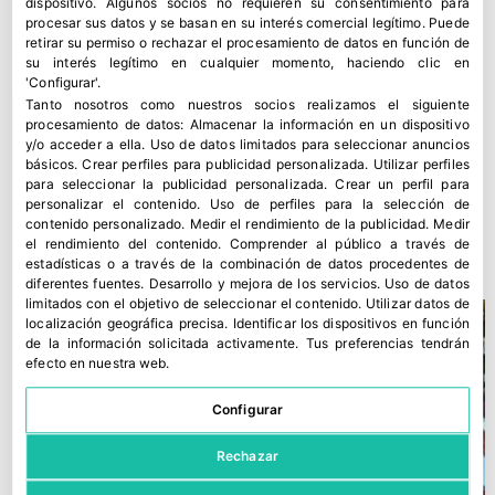
dispositivo. Algunos socios no requieren su consentimiento para
procesar sus datos y se basan en su interés comercial legítimo. Puede
retirar su permiso o rechazar el procesamiento de datos en función de
su interés legítimo en cualquier momento, haciendo clic en
'Configurar'.
Tanto nosotros como nuestros socios realizamos el siguiente
procesamiento de datos:
Almacenar la información en un dispositivo
y/o acceder a ella
.
Uso de datos limitados para seleccionar anuncios
básicos
.
Crear perfiles para publicidad personalizada
.
Utilizar perfiles
para seleccionar la publicidad personalizada
.
Crear un perfil para
personalizar el contenido
.
Uso de perfiles para la selección de
¿Por qué no exportamos fuera de Europa?
contenido personalizado
.
Medir el rendimiento de la publicidad
.
Medir
el rendimiento del contenido
.
Comprender al público a través de
28 marzo, 2022
estadísticas o a través de la combinación de datos procedentes de
diferentes fuentes
.
Desarrollo y mejora de los servicios
.
Uso de datos
limitados con el objetivo de seleccionar el contenido
.
Utilizar datos de
localización geográfica precisa
.
Identificar los dispositivos en función
de la información solicitada activamente
.
Tus preferencias tendrán
efecto en nuestra web.
Configurar
Rechazar