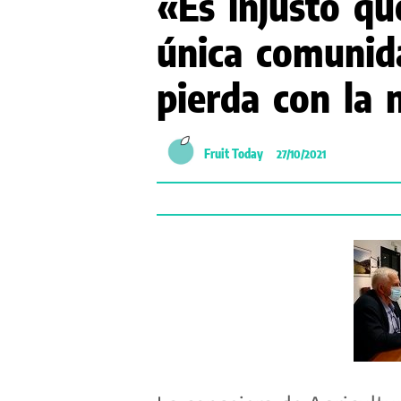
«Es injusto qu
única comunid
pierda con la
Fruit Today
27/10/2021