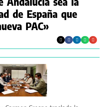
e Andalucía sea la
ad de España que
 nueva PAC»