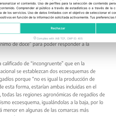
personalizar el contenido
.
Uso de perfiles para la selección de contenido per
 que no estamos de acuerdo en absoluto al restar
 contenido
.
Comprender al público a través de estadísticas o a través de la
oductivo y que más empleo genera en Andalucía”,
a de los servicios
.
Uso de datos limitados con el objetivo de seleccionar el co
spositivos en función de la información solicitada activamente
.
Tus preferencias 
en Crespo ha explicado que la propuesta de la
ecer veinte regiones agroecológicas, una por
Rechazar
 Ministerio ha ofrecido ocho y hemos intentado
Complies with IAB TCF, CMP ID: 405
ínimo de doce” para poder responder a la
 calificado de “incongruente” que en la
Nacional se establezcan dos ecoesquemas de
gadíos porque “no es igual la producción de
de esta forma, estarían ambas incluidas en el
 todas las regiones agronómicas de regadíos de
ismo ecoesquema, igualándolas a la baja, por lo
rá menor en algunas de las comarcas más