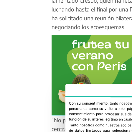
lamentado Crespo, quien ha reca
luchando hasta el final por una 
ha solicitado una reunión bilater
negociando los ecoesquemas.
Con su consentimiento, tanto nosot
personales como su visita a esta pág
consentimiento para procesar sus dat
“No podemos admitir el número
función de su interés legítimo en cual
Tanto nosotros como nuestros socios
central porque, si se limita a oc
de datos limitados para selecciona