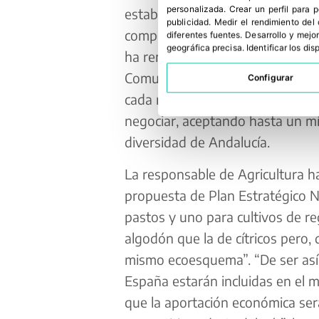
personalizada
.
Crear un perfil para 
establece una tasa plana con la
publicidad
.
Medir el rendimiento del
competitividad al sector más pr
diferentes fuentes
.
Desarrollo y mejor
geográfica precisa
.
Identificar los di
ha remarcado la consejera. Carm
Comunidad Autónoma era “establ
Configurar
cada región productiva, pero el
negociar, aceptando hasta un m
diversidad de Andalucía.
La responsable de Agricultura ha
propuesta de Plan Estratégico 
pastos y uno para cultivos de re
algodón que la de cítricos pero, 
mismo ecoesquema”. “De ser así,
España estarán incluidas en el m
que la aportación económica se