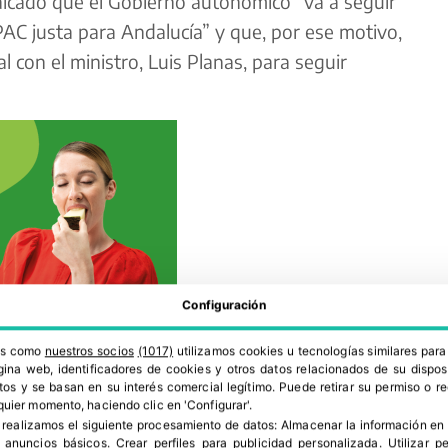
lcado que el Gobierno autonómico “va a seguir
PAC justa para Andalucía” y que, por ese motivo,
al con el ministro, Luis Planas, para seguir
Configuración
ros como
nuestros socios
(1017)
utilizamos cookies u tecnologías similares par
ina web, identificadores de cookies y otros datos relacionados de su dispos
os y se basan en su interés comercial legítimo. Puede retirar su permiso o 
 de ecoesquemas que ha propuesto el Gobierno
quier momento, haciendo clic en 'Configurar'.
 realizamos el siguiente procesamiento de datos:
Almacenar la información en 
ho ecoesquemas en todo el territorio nacional, se
r anuncios básicos
.
Crear perfiles para publicidad personalizada
.
Utilizar p