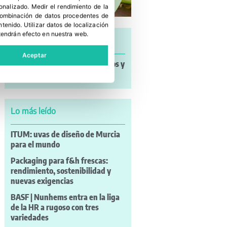
sonalizado
.
Medir el rendimiento de la
 combinación de datos procedentes de
ntenido
.
Utilizar datos de localización
tendrán efecto en nuestra web.
Últimas noticias
Aceptar
Noticias a mi Manera: incendios y
nuevos retos para el campo
Lo más leído
ITUM: uvas de diseño de Murcia
para el mundo
Packaging para f&h frescas:
rendimiento, sostenibilidad y
nuevas exigencias
BASF | Nunhems entra en la liga
de la HR a rugoso con tres
variedades