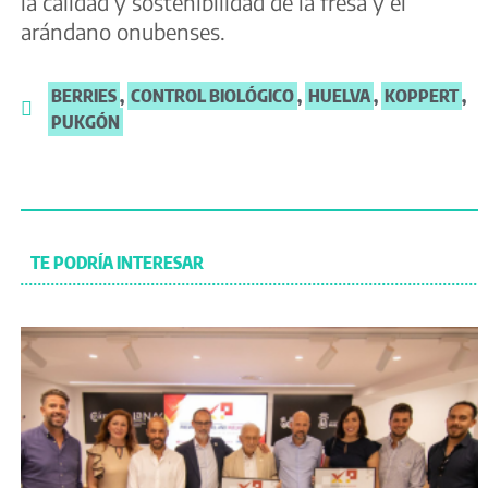
la calidad y sostenibilidad de la fresa y el
arándano onubenses.
BERRIES
,
CONTROL BIOLÓGICO
,
HUELVA
,
KOPPERT
,
PUKGÓN
TE PODRÍA INTERESAR