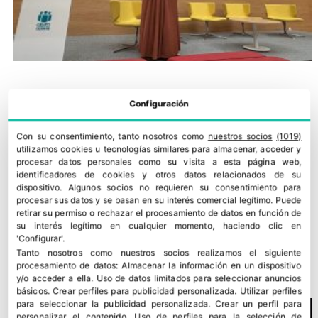
Configuración
Con su consentimiento, tanto nosotros como
nuestros socios
(1019)
utilizamos cookies u tecnologías similares para almacenar, acceder y
procesar datos personales como su visita a esta página web,
identificadores de cookies y otros datos relacionados de su
dispositivo. Algunos socios no requieren su consentimiento para
procesar sus datos y se basan en su interés comercial legítimo. Puede
retirar su permiso o rechazar el procesamiento de datos en función de
su interés legítimo en cualquier momento, haciendo clic en
‘Agrobío Avanza’ con tres nuevas soluciones para plagas
'Configurar'.
emergentes
Tanto nosotros como nuestros socios realizamos el siguiente
procesamiento de datos:
Almacenar la información en un dispositivo
26 junio, 2026
y/o acceder a ella
.
Uso de datos limitados para seleccionar anuncios
básicos
.
Crear perfiles para publicidad personalizada
.
Utilizar perfiles
para seleccionar la publicidad personalizada
.
Crear un perfil para
personalizar el contenido
.
Uso de perfiles para la selección de