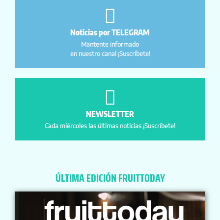
Noticias por TELEGRAM
Mantente informado
en nuestro canal ¡Suscríbete!
NEWSLETTER
Cada miércoles las últimas noticias ¡Suscríbete!
ÚLTIMA EDICIÓN FRUITTODAY