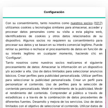
Configuración
Con su consentimiento, tanto nosotros como
nuestros socios
(1017)
Hinojosa muestra sus avances ESG en su Informe de
utilizamos cookies u tecnologías similares para almacenar, acceder y
procesar datos personales como su visita a esta página web,
Sostenibilidad 2025
identificadores de cookies y otros datos relacionados de su
18 junio, 2026
dispositivo. Algunos socios no requieren su consentimiento para
procesar sus datos y se basan en su interés comercial legítimo. Puede
retirar su permiso o rechazar el procesamiento de datos en función de
su interés legítimo en cualquier momento, haciendo clic en
'Configurar'.
Tanto nosotros como nuestros socios realizamos el siguiente
procesamiento de datos:
Almacenar la información en un dispositivo
y/o acceder a ella
.
Uso de datos limitados para seleccionar anuncios
básicos
.
Crear perfiles para publicidad personalizada
.
Utilizar perfiles
para seleccionar la publicidad personalizada
.
Crear un perfil para
personalizar el contenido
.
Uso de perfiles para la selección de
contenido personalizado
.
Medir el rendimiento de la publicidad
.
Medir
el rendimiento del contenido
.
Comprender al público a través de
estadísticas o a través de la combinación de datos procedentes de
diferentes fuentes
.
Desarrollo y mejora de los servicios
.
Uso de datos
limitados con el objetivo de seleccionar el contenido
.
Utilizar datos de