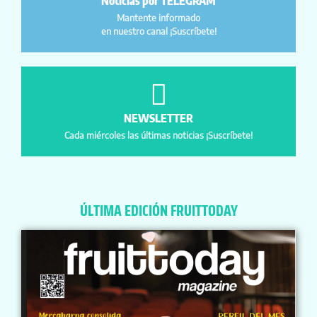
Noticias por TELEGRAM
Mantente informado
en nuestro canal ¡Suscríbete!
NEWSLETTER
Cada miércoles las últimas noticias ¡Suscríbete!
ÚLTIMA EDICIÓN FRUITTODAY