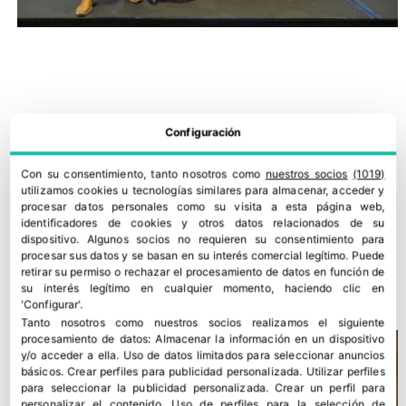
Configuración
Con su consentimiento, tanto nosotros como
nuestros socios
(1019)
utilizamos cookies u tecnologías similares para almacenar, acceder y
procesar datos personales como su visita a esta página web,
identificadores de cookies y otros datos relacionados de su
dispositivo. Algunos socios no requieren su consentimiento para
AECOC y la Oficina del Corredor Atlántico presentan un plan
procesar sus datos y se basan en su interés comercial legítimo. Puede
para subir el gran consumo al tren
retirar su permiso o rechazar el procesamiento de datos en función de
su interés legítimo en cualquier momento, haciendo clic en
11 junio, 2026
'Configurar'.
Tanto nosotros como nuestros socios realizamos el siguiente
procesamiento de datos:
Almacenar la información en un dispositivo
y/o acceder a ella
.
Uso de datos limitados para seleccionar anuncios
básicos
.
Crear perfiles para publicidad personalizada
.
Utilizar perfiles
para seleccionar la publicidad personalizada
.
Crear un perfil para
personalizar el contenido
.
Uso de perfiles para la selección de