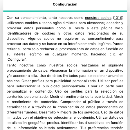
Configuración
Asturiana de Fertilizantes defiende su continuidad en Avilés
30 julio, 2026
Con su consentimiento, tanto nosotros como
nuestros socios
(1019)
utilizamos cookies u tecnologías similares para almacenar, acceder y
procesar datos personales como su visita a esta página web,
identificadores de cookies y otros datos relacionados de su
dispositivo. Algunos socios no requieren su consentimiento para
procesar sus datos y se basan en su interés comercial legítimo. Puede
retirar su permiso o rechazar el procesamiento de datos en función de
su interés legítimo en cualquier momento, haciendo clic en
'Configurar'.
Tanto nosotros como nuestros socios realizamos el siguiente
procesamiento de datos:
Almacenar la información en un dispositivo
y/o acceder a ella
.
Uso de datos limitados para seleccionar anuncios
básicos
.
Crear perfiles para publicidad personalizada
.
Utilizar perfiles
para seleccionar la publicidad personalizada
.
Crear un perfil para
personalizar el contenido
.
Uso de perfiles para la selección de
contenido personalizado
.
Medir el rendimiento de la publicidad
.
Medir
el rendimiento del contenido
.
Comprender al público a través de
estadísticas o a través de la combinación de datos procedentes de
diferentes fuentes
.
Desarrollo y mejora de los servicios
.
Uso de datos
limitados con el objetivo de seleccionar el contenido
.
Utilizar datos de
localización geográfica precisa
.
Identificar los dispositivos en función
de la información solicitada activamente
.
Tus preferencias tendrán