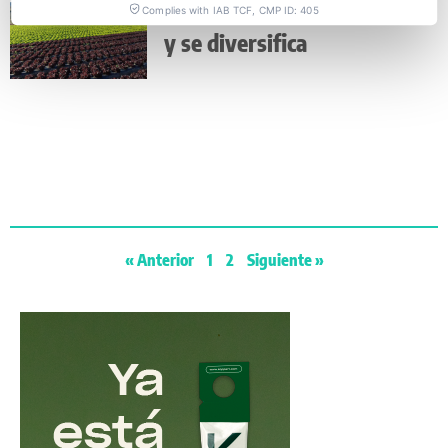
Pozo Sur inicia la senda ‘eco’
Complies with IAB TCF, CMP ID: 405
y se diversifica
« Anterior
1
2
Siguiente »