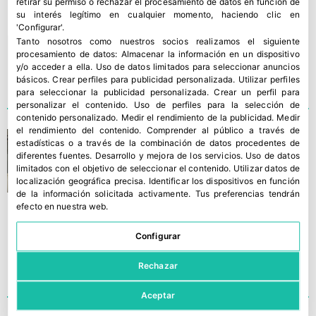
retirar su permiso o rechazar el procesamiento de datos en función de
su interés legítimo en cualquier momento, haciendo clic en
'Configurar'.
Tanto nosotros como nuestros socios realizamos el siguiente
procesamiento de datos:
Almacenar la información en un dispositivo
y/o acceder a ella
.
Uso de datos limitados para seleccionar anuncios
básicos
.
Crear perfiles para publicidad personalizada
.
Utilizar perfiles
para seleccionar la publicidad personalizada
.
Crear un perfil para
personalizar el contenido
.
Uso de perfiles para la selección de
contenido personalizado
.
Medir el rendimiento de la publicidad
.
Medir
el rendimiento del contenido
.
Comprender al público a través de
Seguir reinventándose a los
estadísticas o a través de la combinación de datos procedentes de
40
diferentes fuentes
.
Desarrollo y mejora de los servicios
.
Uso de datos
limitados con el objetivo de seleccionar el contenido
.
Utilizar datos de
localización geográfica precisa
.
Identificar los dispositivos en función
de la información solicitada activamente
.
Tus preferencias tendrán
efecto en nuestra web.
Configurar
Rechazar
Aceptar