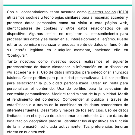
Con su consentimiento, tanto nosotros como
nuestros socios
(1019)
utilizamos cookies u tecnologías similares para almacenar, acceder y
procesar datos personales como su visita a esta página web,
identificadores de cookies y otros datos relacionados de su
dispositivo. Algunos socios no requieren su consentimiento para
procesar sus datos y se basan en su interés comercial legítimo. Puede
retirar su permiso o rechazar el procesamiento de datos en función de
Caribú®, la lechuga
su interés legítimo en cualquier momento, haciendo clic en
autóctona de Murciana de
'Configurar'.
Tanto nosotros como nuestros socios realizamos el siguiente
Vegetales
procesamiento de datos:
Almacenar la información en un dispositivo
y/o acceder a ella
.
Uso de datos limitados para seleccionar anuncios
básicos
.
Crear perfiles para publicidad personalizada
.
Utilizar perfiles
para seleccionar la publicidad personalizada
.
Crear un perfil para
personalizar el contenido
.
Uso de perfiles para la selección de
contenido personalizado
.
Medir el rendimiento de la publicidad
.
Medir
el rendimiento del contenido
.
Comprender al público a través de
estadísticas o a través de la combinación de datos procedentes de
diferentes fuentes
.
Desarrollo y mejora de los servicios
.
Uso de datos
limitados con el objetivo de seleccionar el contenido
.
Utilizar datos de
localización geográfica precisa
.
Identificar los dispositivos en función
de la información solicitada activamente
.
Tus preferencias tendrán
“No se ha dado la
efecto en nuestra web.